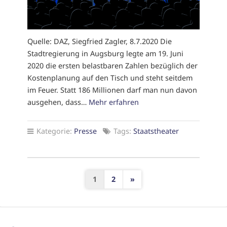
Quelle: DAZ, Siegfried Zagler, 8.7.2020 Die
Stadtregierung in Augsburg legte am 19. Juni
2020 die ersten belastbaren Zahlen bezüglich der
Kostenplanung auf den Tisch und steht seitdem
im Feuer. Statt 186 Millionen darf man nun davon
ausgehen, dass…
Mehr erfahren
Kategorie:
Presse
Tags:
Staatstheater
S
1
2
»
e
i
t