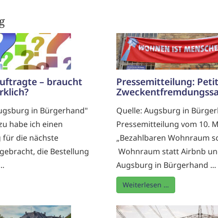
g
uftragte – braucht
Pressemitteilung: Peti
rklich?
Zweckentfremdungssa
Augsburg in Bürgerhand"
Quelle: Augsburg in Bürge
zu habe ich einen
Pressemitteilung vom 10. M
 für die nächste
„Bezahlbaren Wohnraum sc
gebracht, die Bestellung
Wohnraum statt Airbnb und
..
Augsburg in Bürgerhand ...
Weiterlesen …