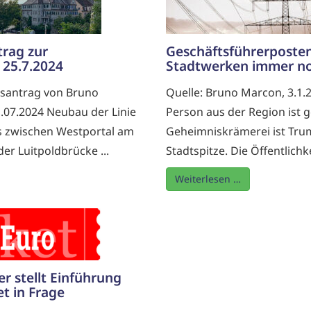
trag zur
Geschäftsführerposten
 25.7.2024
Stadtwerken immer no
itsantrag von Bruno
Quelle: Bruno Marcon, 3.1
1.07.2024 Neubau der Linie
Person aus der Region ist 
s zwischen Westportal am
Geheimniskrämerei ist Trum
r Luitpoldbrücke ...
Stadtspitze. Die Öffentlichke
Weiterlesen …
er stellt Einführung
et in Frage