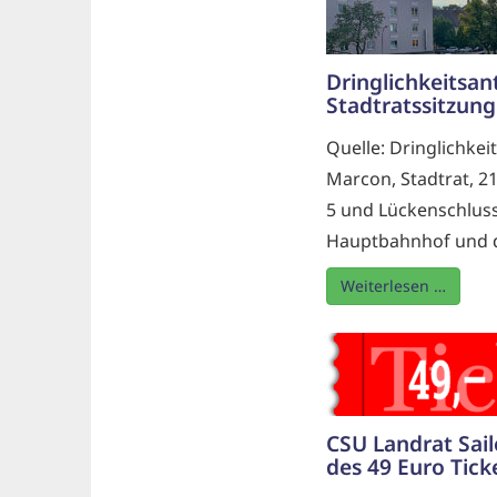
Dringlichkeitsan
Stadtratssitzung
Quelle: Dringlichke
Marcon, Stadtrat, 2
5 und Lückenschlus
Hauptbahnhof und de
Weiterlesen …
CSU Landrat Sail
des 49 Euro Tick