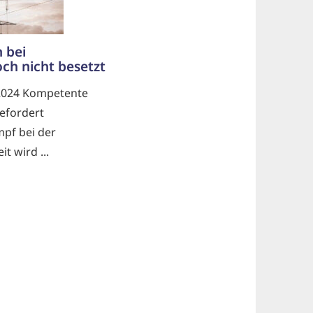
 bei
ch nicht besetzt
.2024 Kompetente
gefordert
pf bei der
it wird ...