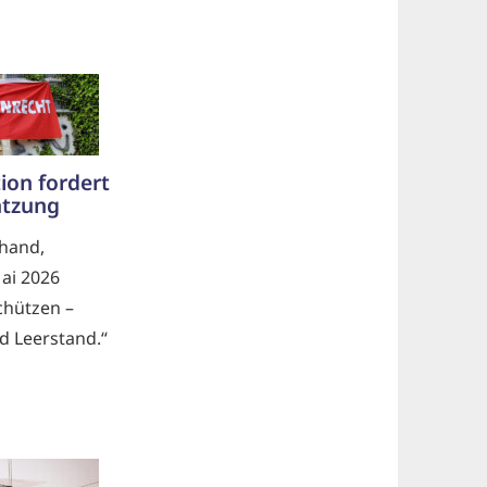
tion fordert
tzung
rhand,
ai 2026
hützen –
 Leerstand.“