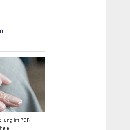
en
eilung im PDF-
hale