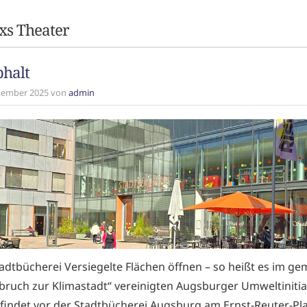
xs Theater
phalt
ptember 2025 von
admin
adtbücherei Versiegelte Flächen öffnen – so heißt es im g
bruch zur Klimastadt“ vereinigten Augsburger Umweltiniti
findet vor der Stadtbücherei Augsburg am Ernst-Reuter-Pla